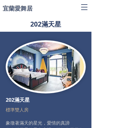
宜蘭愛舞居
202滿天星
202滿天星
標準雙人房
象徵著滿天的星光，愛情的真諦