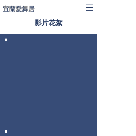
宜蘭愛舞居
​影片花絮